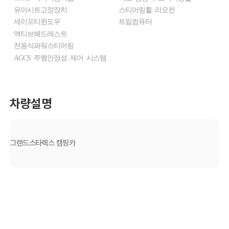
유아시트고정장치
스티어링휠 리모컨
세이프티윈도우
트립컴퓨터
액티브헤드레스트
전동식파워스티어링
AGCS 주행안정성 제어 시스템
차량설명
그랜드스타렉스 캠핑카