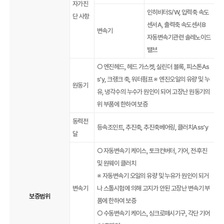
자가진
인히비터S/W, 입력축 속도
단 사항
센서A, 출력축 속도센서B
변속기
자동변속기관련 솔레노이드
밸브
○ 엔진헤드, 헤드 가스켓, 실린더 블록, 피스톤As
s'y, 크랭크 축, 워터펌프 ※ 엔진오일의 유량 및 누
원동기
유, 냉각수의 누수가 원인이 되어 고장난 원동기의
위 부품에 한하여 보증
동력전
등속조인트, 추진축, 추진축베어링, 클러치Ass'y
달
○ 자동변속기 케이스, 토크컨버터, 기어, 전·후진
및 원웨이 클러치
※ 자동변속기 오일의 유량 및 누유가 원인이 되거
변속기
나 스톨시험에 의해 고지가 안된 고장난 변속기 부
보증범위
품에 한하여 보증
○ 수동변속기 케이스, 싱크로매시기구, 각단 기어