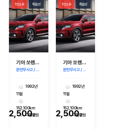
1인소유
특옵션
1인소유
특옵션
기아 쏘렌토R 디젤 2.2 2WD TLX 고급형
기아 쏘렌토R 디젤 2.2 2WD TLX 고급형
완전무사고 / 버튼 / 네비게이션
완전무사고 / 버튼 / 네비게이션
1992년
1992년
11월
11월
152,100km
152,100km
2,500
2,500
디젤유
디젤유
만원
만원