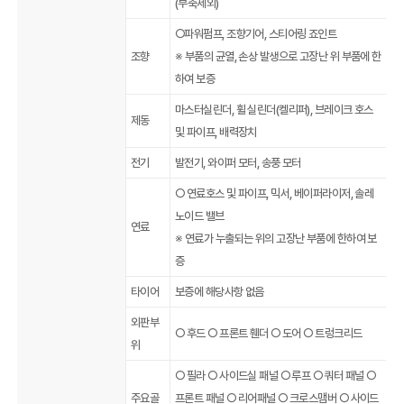
(부축제외)
○파워펌프, 조향기어, 스티어링 죠인트
조향
※ 부품의 균열, 손상 발생으로 고장난 위 부품에 한
하여 보증
마스터실린더, 휠 실린더(켈리퍼), 브레이크 호스
제동
및 파이프, 배력장치
전기
발전기, 와이퍼 모터, 송풍 모터
○ 연료호스 및 파이프, 믹서, 베이퍼라이저, 솔레
노이드 밸브
연료
※ 연료가 누출되는 위의 고장난 부품에 한하여 보
증
타이어
보증에 해당사항 없음
외판부
○ 후드 ○ 프론트 휀더 ○ 도어 ○ 트렁크리드
위
○ 필라 ○ 사이드실 패널 ○ 루프 ○ 쿼터 패널 ○
주요골
프론트 패널 ○ 리어패널 ○ 크로스맴버 ○ 사이드