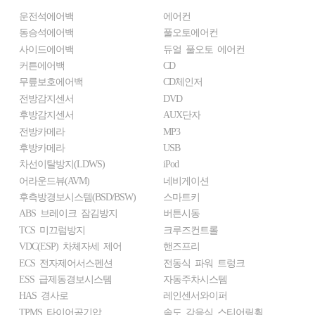
운전석에어백
에어컨
동승석에어백
풀오토에어컨
사이드에어백
듀얼 풀오토 에어컨
커튼에어백
CD
무릎보호에어백
CD체인저
전방감지센서
DVD
후방감지센서
AUX단자
전방카메라
MP3
후방카메라
USB
차선이탈방지(LDWS)
iPod
어라운드뷰(AVM)
네비게이션
후측방경보시스템(BSD/BSW)
스마트키
ABS 브레이크 잠김방지
버튼시동
TCS 미끄럼방지
크루즈컨트롤
VDC(ESP) 차체자세 제어
핸즈프리
ECS 전자제어서스펜션
전동식 파워 트렁크
ESS 급제동경보시스템
자동주차시스템
HAS 경사로
레인센서와이퍼
TPMS 타이어공기압
속도 감응식 스티어링휠