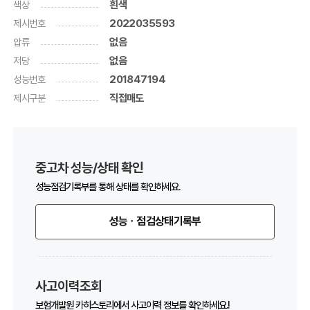
색상
흰색
제시번호
2022035593
압류
없음
저당
없음
성능번호
201847194
제시구분
직접매도
중고차 성능/상태 확인
성능점검기록부를 통해 상태를 확인하세요.
성능ㆍ점검상태기록부
사고이력조회
보험개발원 카히스토리에서 사고이력 정보를 확인하세요.!