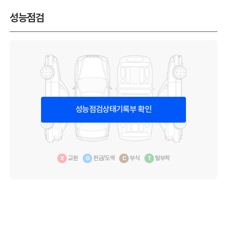
성능점검
성능점검상태기록부 확인
교환
판금/도색
부식
탈부착
X
O
C
T