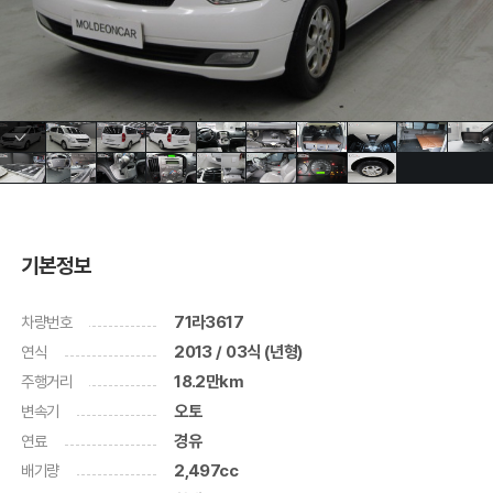
기본정보
차량번호
71라3617
연식
2013 / 03식 (년형)
주행거리
18.2만km
변속기
오토
연료
경유
배기량
2,497cc