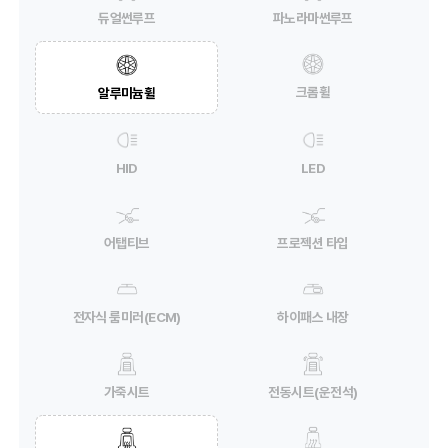
듀얼썬루프
파노라마썬루프
크롬휠
알루미늄휠
HID
LED
어탭티브
프로젝션 타입
전자식 룸미러(ECM)
하이패스 내장
가죽시트
전동시트(운전석)