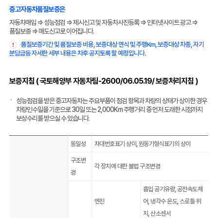
중고자동차품질보증은
자동차매입 ⇒ 성능점검 ⇒ 제시신고 및 자동차사진등록 ⇒ 인터넷사이트 광고 ⇒
품질보증 ⇒ 매도신고로 이어집니다.
품질보증기간 및 품질보증 비용, 보증대상 연식 및 주행Km, 보증대상 차종, 자기
분담금등 자세한 세부 내용은 차후 공지토록 할 예정입니다.
보증지침 ( 국토해양부 자동차팀-2600/06.05.19/ 보증처리지침 )
성능점검을 받은 중고자동차는 주요부품이 점검 항목과 차량의 상태가 상이한 경우
차량인수일을 기준으로 30일 또는 2,000Km 주행거리 중 먼저 도래한 시점까지
보상수리를 받으실 수 있습니다.
동일성
차대번호표기 상이, 원동기형식표기의 상이
구조변
각 장치에 대한 불법 구조변경
경
흡입 공기유량, 공전속도제
엔진
어, 냉각수 온도, 스로틀 위
치, 산소센서