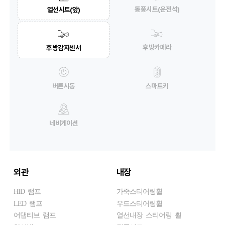
통풍시트(운전석)
열선시트(앞)
후방카메라
후방감지센서
버튼시동
스마트키
네비게이션
외관
내장
HID 램프
가죽스티어링휠
LED 램프
우드스티어링휠
어댑티브 램프
열선내장 스티어링 휠