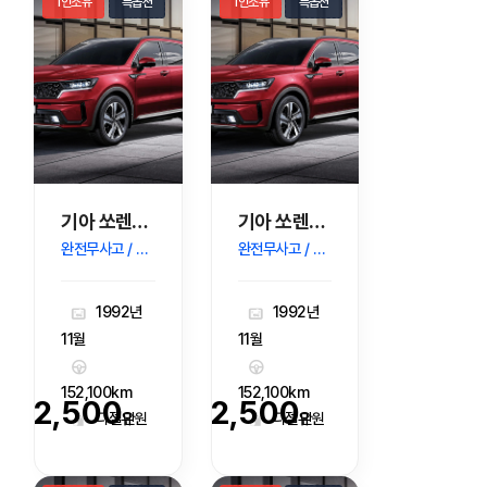
1인소유
특옵션
1인소유
특옵션
기아 쏘렌토R 디젤 2.2 2WD TLX 고급형
기아 쏘렌토R 디젤 2.2 2WD TLX 고급형
완전무사고 / 버튼 / 네비게이션
완전무사고 / 버튼 / 네비게이션
1992년
1992년
11월
11월
152,100km
152,100km
2,500
2,500
디젤유
디젤유
만원
만원