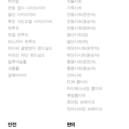
하이빔
직물시트
전동 접이 사이드미러
가죽시트
열선 사이드미러
전동시트(운전석)
후진 각도조절 사이드미러
전동시트(동승석)
썬루프
전동시트(뒷좌석)
듀얼 썬루프
열선시트(앞)
파노라마 썬루프
열선시트(뒤)
와이퍼 결빙방지 윈드실드
메모리시트(운전석)
자외선 차단 윈드실드
메모리시트(동승석)
알루미늄휠
통풍시트(운전석)
크롬휠
통풍시트(동승석)
광폭타이어
안마시트
ECM 룸미러
하이패스내장 룸미러
후방룸미러
풋파킹 브레이크
전자식파킹 브레이크
안전
편의