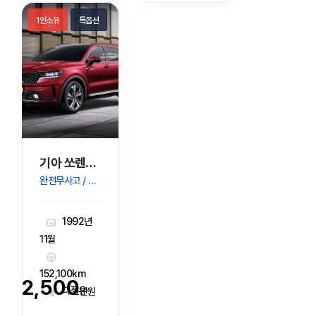
1인소유
특옵션
기아 쏘렌토R 디젤 2.2 2WD TLX 고급형
완전무사고 / 버튼 / 네비게이션
1992년
11월
152,100km
2,500
디젤유
만원