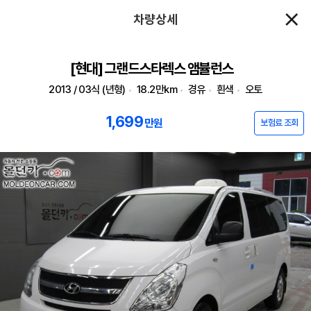
차량상세
[현대] 그랜드스타렉스 앰뷸런스
2013 / 03식 (년형)
18.2만km
경유
흰색
오토
1,699
만원
보험료 조회